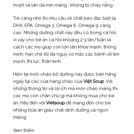
mượt và làn da mịn màng , không bị cháy nắng
Trẻ càng nhỏ thì nhu cầu về chất béo đặc biệt là
DHA, EPA, Omega 3, Omega 6, Omega 9 càng
cao. Những dưỡng chất này đều có trong cá hồi,
vì vậy cho bé ăn cá hồi khoảng 2-3 lần/tuần là
cách các mẹ giúp con lớn lên khỏe mạnh, thông
minh, hạn chế tối đa nguy cơ mắc các bệnh về tim
mạch, thị lực, thần kinh.
Hiện tại món cháo bổ dưỡng này được bán hằng
ngày tại các cửa hàng cháo của
Việt Soup
. Với
những thông tin và lợi ích mà món cháo mang thì
các mẹ còn chần chừ gì mà không mua cho bé
ăn. Hãy đến với
Vietsoup
để mang đến cho bé
những bữa ăn giàu chất dinh dưỡng và ngon
miệng
Xem thêm: