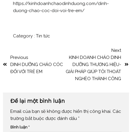
https://kinhdoanhchaodinhduong.com/dinh-
duong-chao-coc-doi-voi-tre-em/
Category :
Tin tức
Next
Previous
KINH DOANH CHÁO DINH
DINH DƯỠNG CHÁO CÓC
DƯỠNG THƯƠNG HIỆU-
ĐỐI VỚI TRẺ EM
GIẢI PHÁP GIÚP TÔI THOÁT
NGHÈO THÀNH CÔNG
Để lại một bình luận
Email của bạn sẽ không được hiển thị công khai.
Các
trường bắt buộc được đánh dấu
*
Bình luận
*