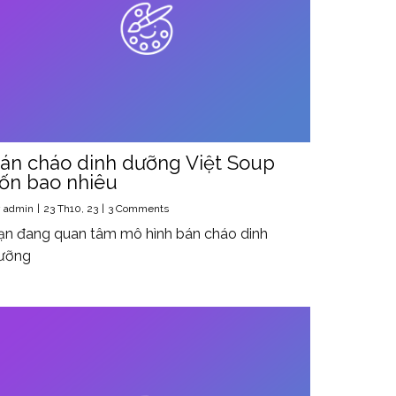
án cháo dinh dưỡng Việt Soup
ốn bao nhiêu
y
admin
|
23
Th10, 23
|
3 Comments
ạn đang quan tâm mô hình bán cháo dinh
ưỡng