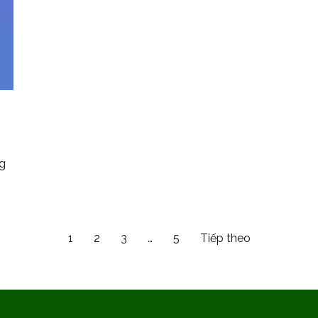
ng
1
2
3
…
5
Tiếp theo