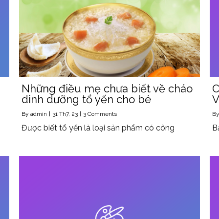
Những điều mẹ chưa biết về cháo
C
dinh dưỡng tổ yến cho bé
V
By
admin
|
31
Th7, 23
|
3 Comments
B
Được biết tổ yến là loại sản phẩm có công
B