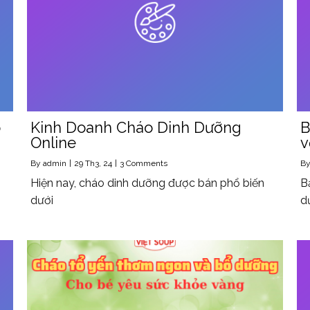
o
Kinh Doanh Cháo Dinh Dưỡng
B
Online
v
By
admin
|
29
Th3, 24
|
3 Comments
B
Hiện nay, cháo dinh dưỡng được bán phổ biến
B
dưới
d