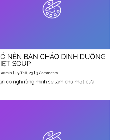
Ó NÊN BÁN CHÁO DINH DƯỠNG
IỆT SOUP
y
admin
|
29
Th6, 23
|
3 Comments
ạn có nghĩ rằng mình sẽ làm chủ một cửa