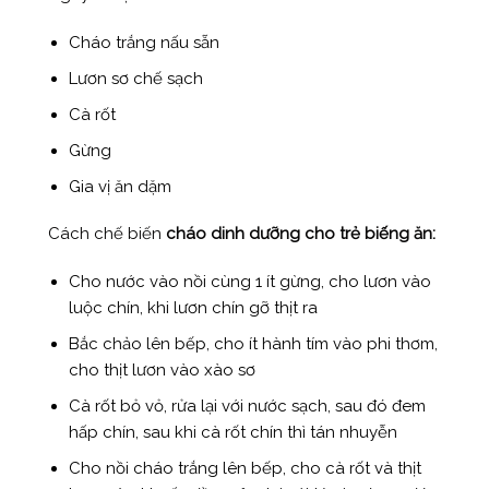
Cháo trắng nấu sẵn
Lươn sơ chế sạch
Cà rốt
Gừng
Gia vị ăn dặm
Cách chế biến
cháo dinh dưỡng cho trẻ biếng ăn:
Cho nước vào nồi cùng 1 ít gừng, cho lươn vào
luộc chín, khi lươn chín gỡ thịt ra
Bắc chảo lên bếp, cho ít hành tím vào phi thơm,
cho thịt lươn vào xào sơ
Cà rốt bỏ vỏ, rửa lại với nước sạch, sau đó đem
hấp chín, sau khi cà rốt chín thì tán nhuyễn
Cho nồi cháo trắng lên bếp, cho cà rốt và thịt