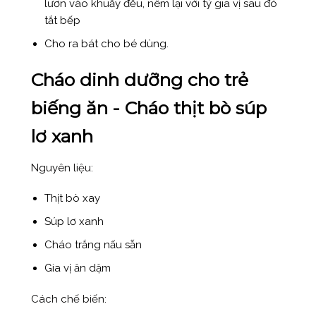
lươn vào khuấy đều, nêm lại với tý gia vị sau đó
tắt bếp
Cho ra bát cho bé dùng.
Cháo dinh dưỡng cho trẻ
biếng ăn
- Cháo thịt bò súp
lơ xanh
Nguyên liệu:
Thịt bò xay
Súp lơ xanh
Cháo trắng nấu sẵn
Gia vị ăn dặm
Cách chế biến: