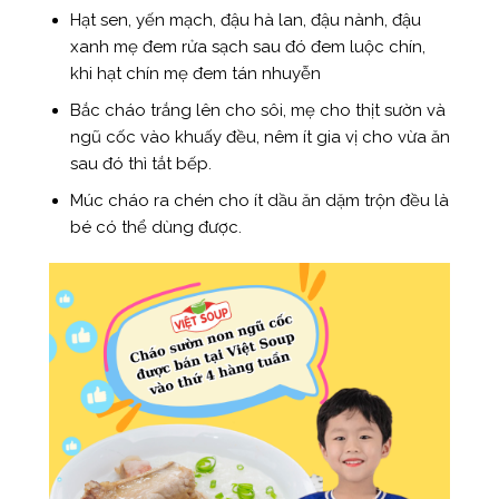
Hạt sen, yến mạch, đậu hà lan, đậu nành, đậu
xanh mẹ đem rửa sạch sau đó đem luộc chín,
khi hạt chín mẹ đem tán nhuyễn
Bắc cháo trắng lên cho sôi, mẹ cho thịt sườn và
ngũ cốc vào khuấy đều, nêm ít gia vị cho vừa ăn
sau đó thì tắt bếp.
Múc cháo ra chén cho ít dầu ăn dặm trộn đều là
bé có thể dùng được.