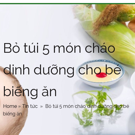
Bỏ túi 5 món cháo
dinh dưỡng cho bé
biếng ăn
Home
»
Tin tức
»
Bỏ túi 5 món cháo dinh dưỡng cho bé
biếng ăn