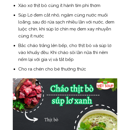
Xào xơ thịt bò cùng ít hành tím phi thơm
Súp Lơ đem cắt nhỏ, ngâm cùng nước muối
loãng, sau đó rửa sạch nhiều lần với nước, đem
luộc chín, khi súp lơ chín mẹ đem xay nhuyễn
cùng ít nước
Bắc cháo trắng lên bếp, cho thịt bò và súp lơ
vào khuấy đều. Khi cháo sôi lần nữa thì nêm
nếm lại với gia vị và tắt bếp
Cho ra chén cho bé thưởng thức