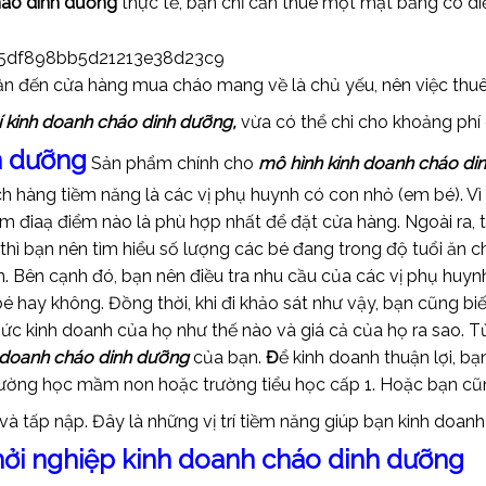
háo dinh dưỡng
thực tế, bạn chỉ cần thuê một mặt bằng có di
ần đến cửa hàng mua cháo mang về là chủ yếu, nên việc thuê
í kinh doanh cháo dinh dưỡng,
vừa có thể chi cho khoảng phí 
h dưỡng
Sản phẩm chính cho
mô hình kinh doanh cháo di
 hàng tiềm năng là các vị phụ huynh có con nhỏ (em bé). Vì 
xem điaạ điểm nào là phù hợp nhất để đặt cửa hàng. Ngoài ra,
thì bạn nên tìm hiểu số lượng các bé đang trong độ tuổi ăn c
. Bên cạnh đó, bạn nên điều tra nhu cầu của các vị phụ huyn
 hay không. Đồng thời, khi đi khảo sát như vậy, bạn cũng b
ức kinh doanh của họ như thế nào và giá cả của họ ra sao. 
 doanh cháo dinh dưỡng
của bạn.
Đ
ể kinh doanh thuận lợi, b
ường học mầm non hoặc trường tiểu học cấp 1. Hoặc bạn cũng 
 và tấp nập. Đây là những vị trí tiềm năng giúp bạn kinh doanh
hởi nghiệp kinh doanh cháo dinh dưỡng