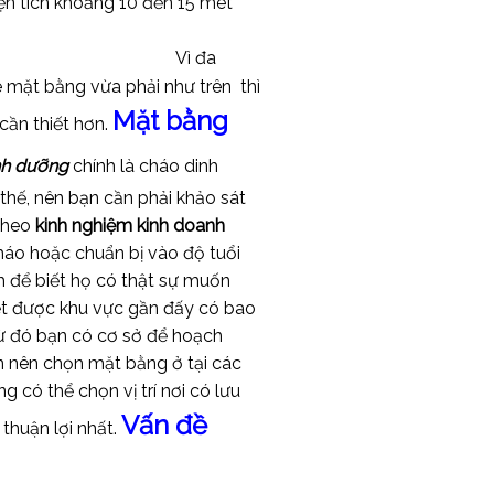
ện tích khoảng 10 đến 15 mét
Vì đa
 mặt bằng vừa phải như trên thì
Mặt bằng
cần thiết hơn.
nh dưỡng
chính là cháo dinh
thế, nên bạn cần phải khảo sát
 theo
kinh nghiệm kinh doanh
háo hoặc chuẩn bị vào độ tuổi
h để biết họ có thật sự muốn
iết được khu vực gần đấy có bao
Từ đó bạn có cơ sở để hoạch
ạn nên chọn mặt bằng ở tại các
có thể chọn vị trí nơi có lưu
Vấn đề
 thuận lợi nhất.