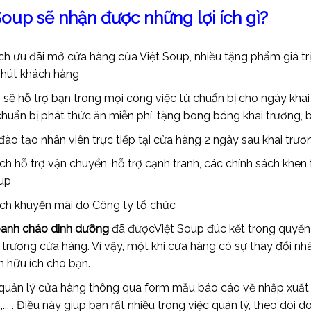
Soup sẽ nhận được những lợi ích gì?
h ưu đãi mở cửa hàng của Việt Soup, nhiều tặng phẩm giá trị
 hút khách hàng
 sẽ hỗ trợ bạn trong mọi công việc từ chuẩn bị cho ngày kha
 chuẩn bị phát thức ăn miễn phí, tặng bong bóng khai trương, b
ào tạo nhân viên trực tiếp tại cửa hàng 2 ngày sau khai trươ
h hỗ trợ vận chuyển, hỗ trợ cạnh tranh, các chính sách khen t
up
ch khuyến mãi do Công ty tổ chức
oanh cháo dinh dưỡng
đã đượcViệt Soup đúc kết trong quyển 
i trương cửa hàng. Vì vậy, một khi cửa hàng có sự thay đổi n
 hữu ích cho bạn.
quản lý cửa hàng thông qua form mẫu báo cáo về nhập xuất tồn
.. . Điều này giúp bạn rất nhiều trong việc quản lý, theo dõi 