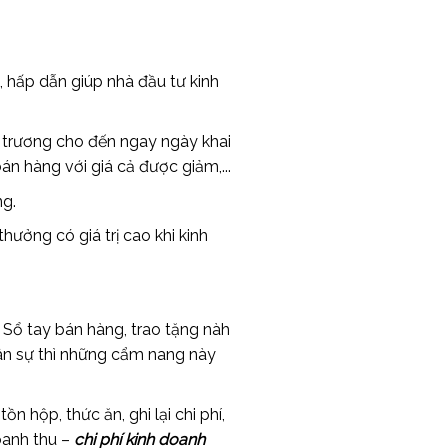
, hấp dẫn giúp nhà đầu tư kinh
i trương cho đến ngay ngày khai
án hàng với giá cả được giảm,...
ng.
hưởng có giá trị cao khi kinh
Sổ tay bán hàng, trao tặng nàh
hân sự thì những cẩm nang này
 hộp, thức ăn, ghi lại chi phí,
doanh thu –
chi phí
kinh doanh