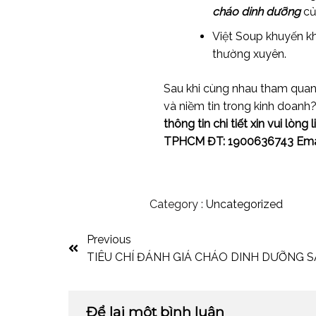
cháo dinh dưỡng
củ
Việt Soup khuyến k
thường xuyên.
Sau khi cùng nhau tham quan
và niềm tin trong kinh doanh
thông tin chi tiết xin vui lòn
TPHCM
ĐT: 1900636743
Ema
Category :
Uncategorized
Previous
TIÊU CHÍ ĐÁNH GIÁ CHÁO DINH DƯỠNG 
Để lại một bình luận