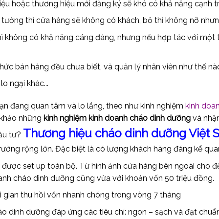
ệu hoặc thương hiệu mới đăng ký sẽ khó có khả năng cạnh tr
 tưởng thì cửa hàng sẽ không có khách, bỏ thỉ không nỡ nhưn
ì không có khả năng cáng đáng, nhưng nếu hợp tác với một t
thức bán hàng đều chưa biết, và quản lý nhân viên như thế n
o ngại khác...
ạn đang quan tâm và lo lắng, theo như kinh nghiệm
kinh doa
m khảo những
kinh nghiệm kinh doanh cháo dinh dưỡng
và nhậ
Thương hiệu cháo dinh dưỡng Việt 
đầu tư?
 trường rộng lớn. Đặc biệt là có lượng khách hàng đáng kể qua
, được set up toàn bộ. Từ hình ảnh cửa hàng bên ngoài cho 
doanh cháo dinh dưỡng cũng vừa với khoản vốn 50 triệu đồng.
ời gian thu hồi vốn nhanh chóng trong vòng 7 tháng
áo dinh dưỡng đáp ứng các tiêu chí: ngon – sạch và đạt chuẩ