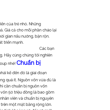
riển của trẻ nhỏ. Những
uả. Giá cả cho mỗi phần cháo lại
hời gian nấu nướng, bận rộn.
t triển mạnh.
Các bạn
ng. Hãy cùng chúng tôi nghiên
Chuẩn bị
Soup nhé!
hải kể đến đó là giai đoạn
ng quá ít. Nguồn vốn vừa đủ là
hỉ cần chuẩn bị nguồn vốn
 vốn 50 triệu đồng là bao gồm
ê nhân viên và chuẩn bị nguyên
 trên một mặt bằng rộng lớn.