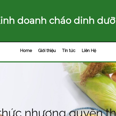
inh doanh cháo dinh dưỡ
Home
Giới thiệu
Tin tức
Liên Hệ
thức nhượng quyền th