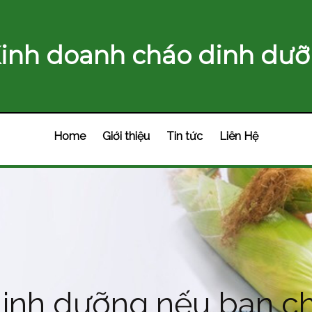
inh doanh cháo dinh dưỡ
Home
Giới thiệu
Tin tức
Liên Hệ
inh dưỡng nếu bạn ch