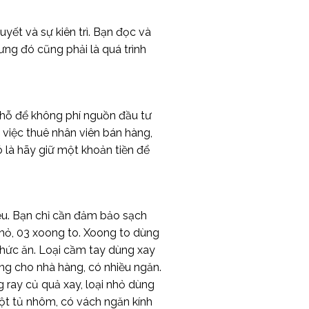
yết và sự kiên trì. Bạn đọc và
ưng đó cũng phải là quá trình
hỗ để không phí nguồn đầu tư
 việc thuê nhân viên bán hàng,
ó là hãy giữ một khoản tiền để
ều. Bạn chỉ cần đảm bảo sạch
nhỏ, 03 xoong to. Xoong to dùng
thức ăn. Loại cầm tay dùng xay
ng cho nhà hàng, có nhiều ngăn.
ng ray củ quả xay, loại nhỏ dùng
 Một tủ nhôm, có vách ngăn kính