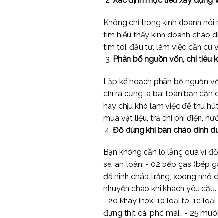
Xác định mục tiêu xây dựng v
Không chỉ trong kinh doanh nói 
tìm hiểu thấy kinh doanh cháo d
tìm tòi, đầu tư, làm việc cần cù
Phân bổ nguồn vốn, chi tiêu
Lập kế hoạch phân bổ nguồn vố
chi ra cũng là bài toán bạn cần
hãy chịu khó làm việc để thu hút
mua vật liệu, trả chi phí điện, nư
Đồ dùng khi bán cháo dinh 
Bạn không cần lo lắng quá vì đ
sẽ, an toàn: - 02 bếp gas (bếp 
để ninh cháo trắng, xoong nhỏ 
nhuyễn cháo khi khách yêu cầu. 
- 20 khay inox. 10 loại to, 10 lo
đựng thịt cá, phô mai… - 25 muôi