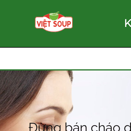
K
Đừng bán cháo d