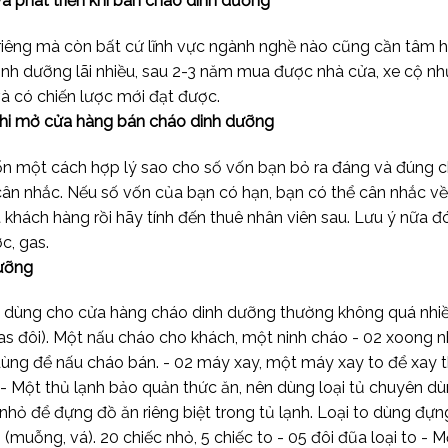
à phát triển khi bán cháo dinh dưỡng
riêng mà còn bất cứ lĩnh vực ngành nghề nào cũng cần tâm hu
inh dưỡng lãi nhiều, sau 2-3 năm mua được nhà cửa, xe cộ nh
 và có chiến lược mới đạt được.
 khi mở cửa hàng bán cháo dinh dưỡng
n một cách hợp lý sao cho số vốn bạn bỏ ra đáng và đúng c
 cân nhắc. Nếu số vốn của bạn có hạn, bạn có thể cân nhắc về
 khách hàng rồi hãy tính đến thuê nhân viên sau. Lưu ý nữa đ
ớc, gas.
dưỡng
ồ dùng cho cửa hàng cháo dinh dưỡng thường không quá nhi
gas đôi). Một nấu cháo cho khách, một ninh cháo - 02 xoong 
dùng để nấu cháo bán. - 02 máy xay, một máy xay to để xay 
- Một thủ lạnh bảo quản thức ăn, nên dùng loại tủ chuyên dù
ại nhỏ để đựng đồ ăn riêng biệt trong tủ lạnh. Loại to dùng đự
 (muỗng, vá). 20 chiếc nhỏ, 5 chiếc to - 05 đôi đũa loại to -