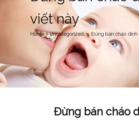
viết này
Home
»
Uncategorized
»
Đừng bán cháo dinh 
Đừng bán cháo d