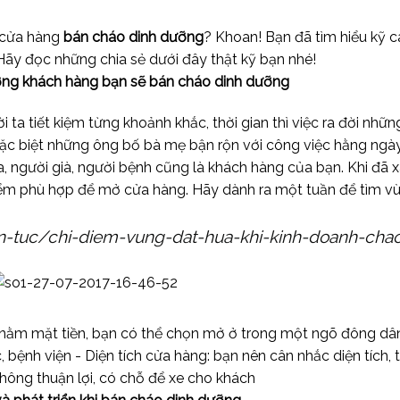
 cửa hàng
bán cháo dinh dưỡng
? Khoan! Bạn đã tìm hiểu kỹ 
ãy đọc những chia sẻ dưới đây thật kỹ bạn nhé!
rường khách hàng bạn sẽ bán cháo dinh dưỡng
i ta tiết kiệm từng khoảnh khắc, thời gian thì việc ra đời nhữ
ặc biệt những ông bố bà mẹ bận rộn với công việc hằng ngày
, người già, người bệnh cũng là khách hàng của bạn. Khi đã 
điểm phù hợp để mở cửa hàng. Hãy dành ra một tuần để tìm v
tin-tuc/chi-diem-vung-dat-hua-khi-kinh-doanh-cha
 nằm mặt tiền, bạn có thể chọn mở ở trong một ngõ đông dân 
 bệnh viện - Diện tích cửa hàng: bạn nên cân nhắc diện tích,
hông thuận lợi, có chỗ để xe cho khách