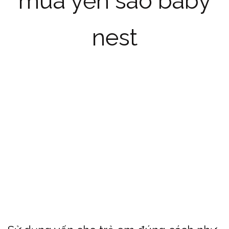
mua yến sào baby
nest