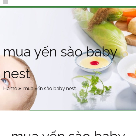
mua yến sào baby
nest
Home
»
mua yến sào baby nest