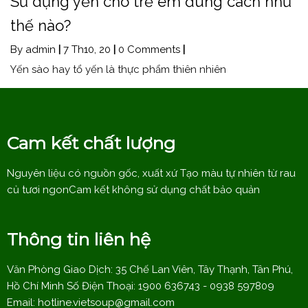
Sử dụng yến cho trẻ em đúng cách như
thế nào?
By
admin
|
7
Th10, 20
|
0 Comments
|
Yến sào hay tổ yến là thực phẩm thiên nhiên
Cam kết chất lượng
Nguyên liệu có nguồn gốc, xuất xứ Tạo màu tự nhiên từ rau
củ tươi ngonCam kết không sử dụng chất bảo quản
Thông tin liên hệ
Văn Phòng Giao Dịch: 35 Chế Lan Viên, Tây Thạnh, Tân Phú,
Hồ Chí Minh Số Điện Thoại: 1900 636743 - 0938 597809
Email:
hotline.vietsoup@gmail.com