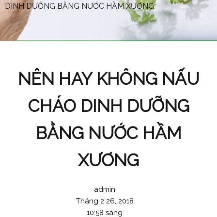
DINH DƯỠNG BẰNG NƯỚC HẦM XƯƠNG
NÊN HAY KHÔNG NẤU
CHÁO DINH DƯỠNG
BẰNG NƯỚC HẦM
XƯƠNG
admin
Tháng 2 26, 2018
10:58 sáng