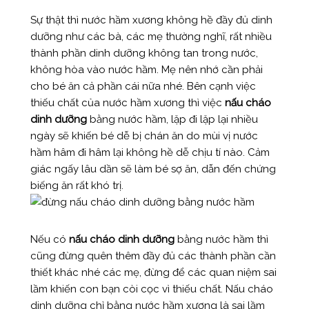
Sự thật thì nước hầm xương không hề đầy đủ dinh
dưỡng như các bà, các mẹ thường nghĩ, rất nhiều
thành phần dinh dưỡng không tan trong nước,
không hòa vào nước hầm. Mẹ nên nhớ cần phải
cho bé ăn cả phần cái nữa nhé. Bên cạnh việc
thiếu chất của nước hầm xương thì việc
nấu cháo
dinh dưỡng
bằng nước hầm, lặp đi lặp lại nhiều
ngày sẽ khiến bé dễ bị chán ăn do mùi vị nước
hầm hâm đi hâm lại không hề dễ chịu tí nào. Cảm
giác ngấy lâu dần sẽ làm bé sợ ăn, dẫn đến chứng
biếng ăn rất khó trị.
Nếu có
nấu cháo dinh dưỡng
bằng nước hầm thì
cũng đừng quên thêm đầy đủ các thành phần cần
thiết khác nhé các mẹ, đừng để các quan niệm sai
lầm khiến con bạn còi cọc vì thiếu chất. Nấu cháo
dinh dưỡng chỉ bằng nước hầm xương là sai lầm