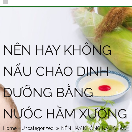
NÊN HAY KHÔNG
NẤU CHÁO DINH
DƯỠNG BẰNG
NƯỚC HẦM XƯƠNG
Home
»
Uncategorized
»
NÊN HAY KHÔNG NẤU CHÁO