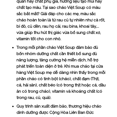
quản hay chất phụ gia, hương liệu tạo mùi hay
chất tạo màu. Tại sao cháo Việt Soup có màu
sắc bắt mắt? Giải đáp cho các mẹ, màu sắc
cháo hoàn toàn là từ rau củ tự nhiên như cà rốt,
bí đỏ, củ dền, rau họ cải, rau bina, khoai tây,...
vừa giúp thu hút thị giác vừa bổ sung chất xơ,
vitamin tốt cho con nhỏ.
Trong mỗi phần cháo Việt Soup đảm bảo đủ
bốn nhóm dưỡng chất cần thiết bổ sung đủ
năng lượng, tăng cường hệ miễn dịch, hỗ trợ
phát triển toàn diện ở trẻ. Khi mua cháo tại cửa
hàng Việt Soup mẹ dễ dàng nhìn thấy trong mỗi
phần cháo có tinh bột (cháo), chất đạm (Thịt,
cá, hải sản), chất béo (có trong thịt hoặc cá, dầu
ăn có trong cháo), vitamin và khoáng chất (có
trong rau, củ, quả).
Quy trình sản xuất đảm bảo, thương hiệu cháo
dinh dưỡng được Cộng Hòa Liên Ban Đức