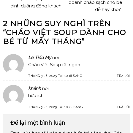
doanh cháo sạch cho bé
dinh dưỡng đông khách
dễ hay khó?
2 NHỮNG SUY NGHĨ TRÊN
“
CHÁO VIỆT SOUP DÀNH CHO
BÉ TỪ MẤY THÁNG
”
Lê Tiểu My
nói:
Cháo Việt Soup rất ngon
THÁNG 3 28, 2025 TẠI 10:16 SÁNG
TRẢ LỜI
khánh
nói:
hữu ích
THÁNG 3 28, 2025 TẠI 10:22 SÁNG
TRẢ LỜI
Để lại một bình luận