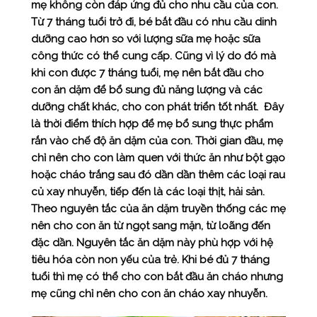
mẹ không còn đáp ứng đủ cho nhu cầu của con.
Từ 7 tháng tuổi trở đi, bé bắt đầu có nhu cầu dinh
dưỡng cao hơn so với lượng sữa mẹ hoặc sữa
công thức có thể cung cấp. Cũng vì lý do đó mà
khi con được 7 tháng tuổi, mẹ nên bắt đầu cho
con ăn dặm để bổ sung đủ năng lượng và các
dưỡng chất khác, cho con phát triển tốt nhất. Đây
là thời điểm thích hợp để mẹ bổ sung thực phẩm
rắn vào chế độ ăn dặm của con. Thời gian đầu, mẹ
chỉ nên cho con làm quen với thức ăn như bột gạo
hoặc cháo trắng sau đó dần dần thêm các loại rau
củ xay nhuyễn, tiếp đến là các loại thịt, hải sản.
Theo nguyên tắc của ăn dặm truyền thống các mẹ
nên cho con ăn từ ngọt sang mặn, từ loãng đến
đặc dần. Nguyên tắc ăn dặm này phù hợp với hệ
tiêu hóa còn non yếu của trẻ. Khi bé đủ 7 tháng
tuổi thì mẹ có thể cho con bắt đầu ăn cháo nhưng
mẹ cũng chỉ nên cho con ăn cháo xay nhuyễn.